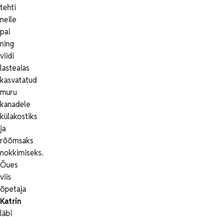
tehti
neile
pai
ning
viidi
lasteaias
kasvatatud
muru
kanadele
külakostiks
ja
rõõmsaks
nokkimiseks.
Õues
viis
õpetaja
Katrin
läbi