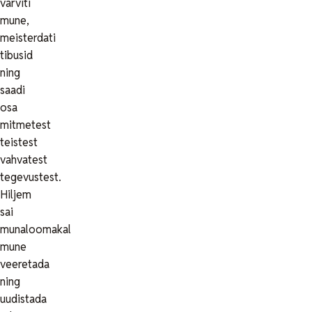
värviti
mune,
meisterdati
tibusid
ning
saadi
osa
mitmetest
teistest
vahvatest
tegevustest.
Hiljem
sai
munaloomakal
mune
veeretada
ning
uudistada