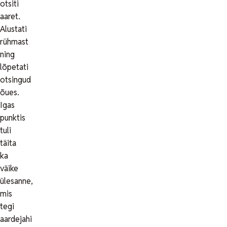
otsiti
aaret.
Alustati
rühmast
ning
lõpetati
otsingud
õues.
Igas
punktis
tuli
täita
ka
väike
ülesanne,
mis
tegi
aardejahi