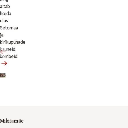
aitab
hoida
elus
Setomaa
ja
kirikupühade
kauneid
kombeid.
Mikitamäe