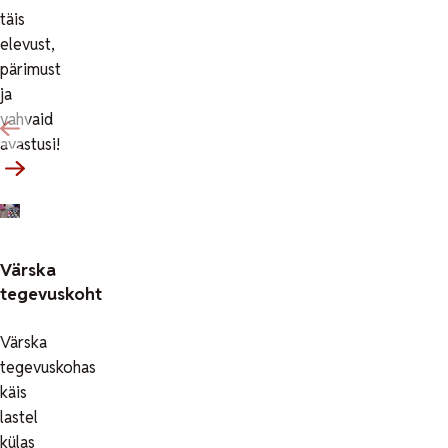
täis
elevust,
pärimust
ja
vahvaid
avastusi!
Värska
tegevuskoht
Värska
tegevuskohas
käis
lastel
külas