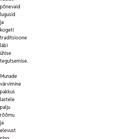
põnevaid
lugusid
ja
kogeti
traditsioone
läbi
ühise
tegutsemise.
Munade
värvimine
pakkus
lastele
palju
rõõmu
ja
elevust
ning