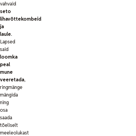
vahvaid
seto
lihavõttekombeid
ja
laule
.
Lapsed
said
loomka
peal
mune
veeretada
,
ringmänge
mängida
ning
osa
saada
tõeliselt
meeleolukast