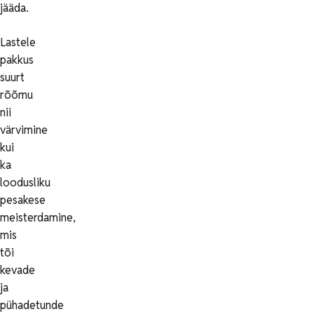
jääda.
Lastele
pakkus
suurt
rõõmu
nii
värvimine
kui
ka
loodusliku
pesakese
meisterdamine,
mis
tõi
kevade
ja
pühadetunde