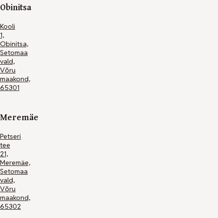
Obinitsa
Kooli
1,
Obinitsa,
Setomaa
vald,
Võru
maakond,
65301
Meremäe
Petseri
tee
21,
Meremäe,
Setomaa
vald,
Võru
maakond,
65302