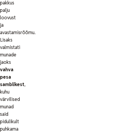
pakkus
palju
loovust
ja
avastamisrõõmu.
Lisaks
valmistati
munade
jaoks
vahva
pesa
samblikest
,
kuhu
värvilised
munad
said
pidulikult
puhkama