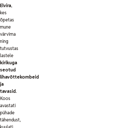
Elvira
,
kes
õpetas
mune
värvima
ning
tutvustas
lastele
kirikuga
seotud
lihavõttekombeid
ja
tavasid
.
Koos
avastati
pühade
tähendust,
kuulati