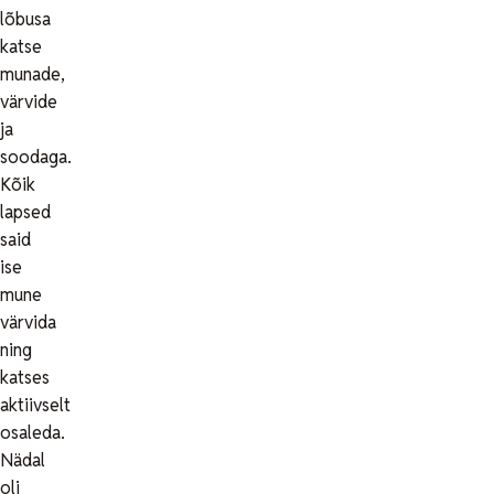
lõbusa
katse
munade,
värvide
ja
soodaga.
Kõik
lapsed
said
ise
mune
värvida
ning
katses
aktiivselt
osaleda.
Nädal
oli