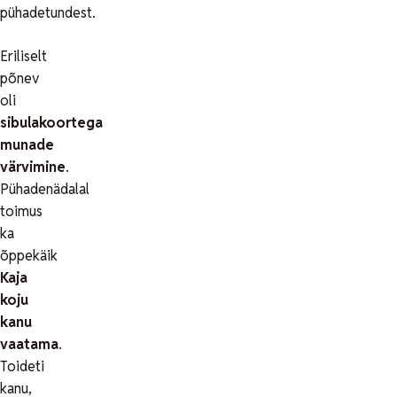
pühadetundest.
Eriliselt
põnev
oli
sibulakoortega
munade
värvimine
.
Pühadenädalal
toimus
ka
õppekäik
Kaja
koju
kanu
vaatama
.
Toideti
kanu,