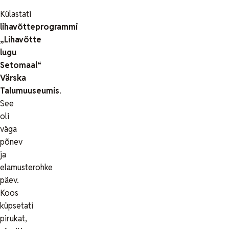
Külastati
lihavõtteprogrammi
„Lihavõtte
lugu
Setomaal“
Värska
Talumuuseumis
.
See
oli
väga
põnev
ja
elamusterohke
päev.
Koos
küpsetati
pirukat,