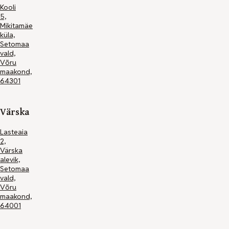
Kooli
5,
Mikitamäe
küla,
Setomaa
vald,
Võru
+372
maakond,
7964735
64301
info@setomaalasteaed.ee
Värska
Lasteaia
2,
Värska
Kodulehe
alevik,
tegemine
Setomaa
-
vald,
Maksimum
Võru
maakond,
64001