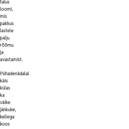
talus
loomi,
mis
pakkus
lastele
palju
rõõmu
ja
avastamist.
Pühadenädalal
käis
külas
ka
väike
jänkuke,
kellega
koos