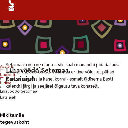
Setomaal on tore elada – siin saab munapühi pidada lausa
Avaleht
Lihavõõdõ`Setomaa
kaks korda! See on üks Setomaa eriline võlu, et pühad
Uudised
Latsiaiah
jõuavad sageli siia kahel korral- esmalt üldisema Eesti
Üldine
kalendri järgi ja seejärel õigeusu tava kohaselt.
Lihavõõdõ`Setomaa
Latsiaiah
Mikitamäe
tegevuskoht