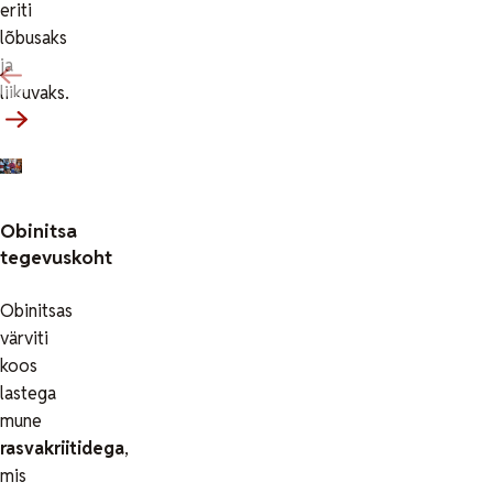
eriti
lõbusaks
ja
liikuvaks.
Obinitsa
tegevuskoht
Obinitsas
värviti
koos
lastega
mune
rasvakriitidega
,
mis