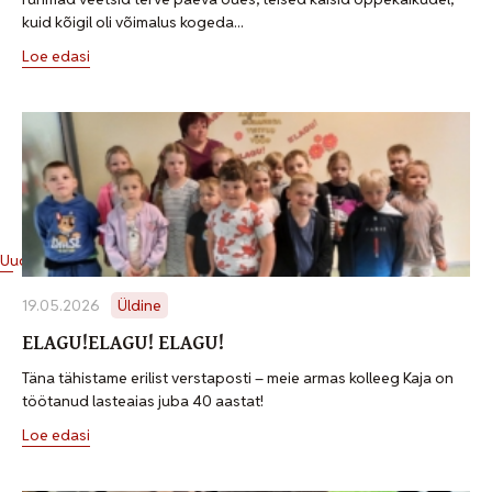
kuid kõigil oli võimalus kogeda...
Loe edasi
Uudised
19.05.2026
Üldine
ELAGU!ELAGU! ELAGU!
Täna tähistame erilist verstaposti – meie armas kolleeg Kaja on
töötanud lasteaias juba 40 aastat!
Loe edasi