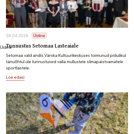
28.04.2026
Üldine
Tunnustus Setomaa Lasteaiale
Üldine
Setomaa vald andis Värska Kultuurikeskuses toimunud pidulikul
tänuõhtul üle tunnustused valla mullustele silmapaistvamatele
sportlastele.
Loe edasi