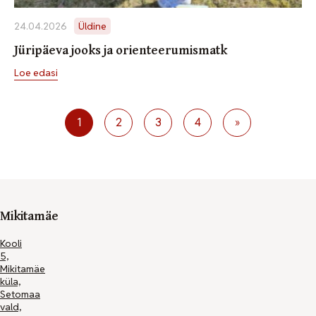
24.04.2026
Üldine
Jüripäeva jooks ja orienteerumismatk
Loe edasi
1
2
3
4
»
Mikitamäe
Kooli
5,
Mikitamäe
küla,
Setomaa
vald,