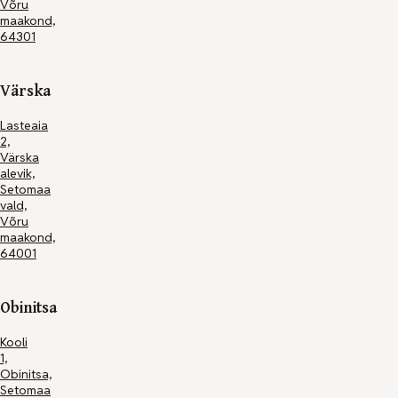
Võru
+372
maakond,
7964735
64301
info@setomaalasteaed.ee
Värska
Lasteaia
2,
Värska
Kodulehe
alevik,
tegemine
Setomaa
-
vald,
Maksimum
Võru
maakond,
64001
Obinitsa
Kooli
1,
Obinitsa,
Setomaa