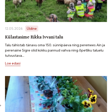
12.05.2026
Üldine
Külastasime Rikka Ivvani talu
Talu tähistab tänavu oma 150. sünnipäeva ning peremees Ain ja
perenaine Sigre olid kokku pannud vahva ning õpetliku taluelu
tutvustava...
Loe edasi