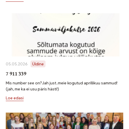
05.05.2026
Üldine
7 911 339
Mis number see on?Jah just..meie kogutud aprillikuu sammud!
(jah, me ka ei usu päris hästi!)
Loe edasi