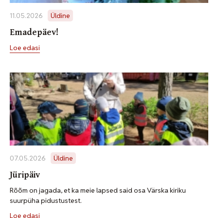
11.05.2026
Üldine
Emadepäev!
Loe edasi
07.05.2026
Üldine
Jüripäiv
Rõõm on jagada, et ka meie lapsed said osa Värska kiriku
suurpüha pidustustest.
Loe edasi