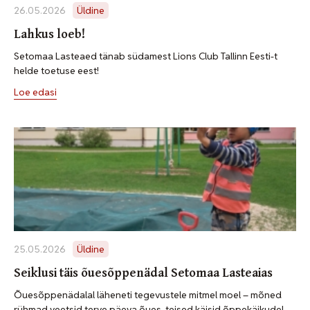
26.05.2026
Üldine
Lahkus loeb!
Setomaa Lasteaed tänab südamest Lions Club Tallinn Eesti-t
helde toetuse eest!
Loe edasi
25.05.2026
Üldine
Seiklusi täis õuesõppenädal Setomaa Lasteaias
Õuesõppenädalal läheneti tegevustele mitmel moel – mõned
rühmad veetsid terve päeva õues, teised käisid õppekäikudel,