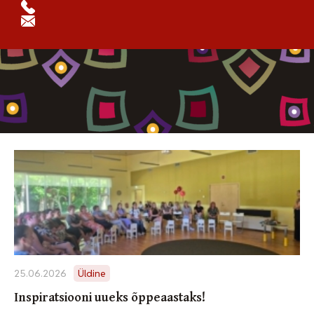
Üldine
25.06.2026
Üldine
Inspiratsiooni uueks õppeaastaks!