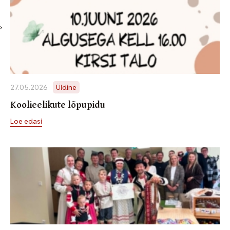
27.05.2026
Üldine
Koolieelikute lõpupidu
Loe edasi