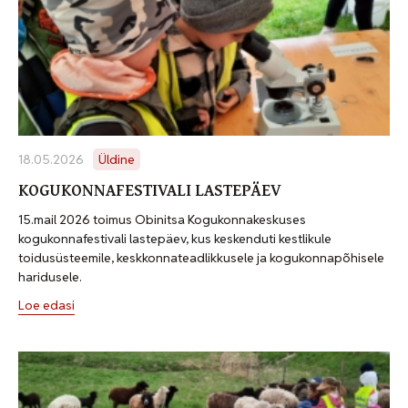
18.05.2026
Üldine
KOGUKONNAFESTIVALI LASTEPÄEV
15.mail 2026 toimus Obinitsa Kogukonnakeskuses
kogukonnafestivali lastepäev, kus keskenduti kestlikule
toidusüsteemile, keskkonnateadlikkusele ja kogukonnapõhisele
haridusele.
Loe edasi