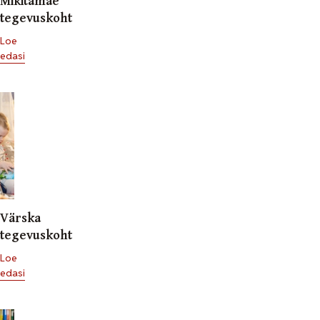
Mikitamäe
tegevuskoht
Loe
edasi
Värska
tegevuskoht
Loe
edasi