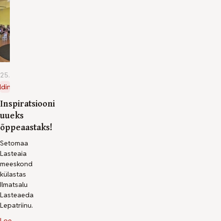
25.06.2026
ldine
Inspiratsiooni
uueks
õppeaastaks!
Setomaa
Lasteaia
meeskond
külastas
Ilmatsalu
Lasteaeda
Lepatriinu.
Loe