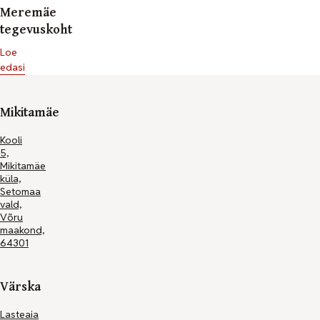
Meremäe
tegevuskoht
Loe
edasi
Mikitamäe
Kooli
5,
Mikitamäe
küla,
Setomaa
vald,
Võru
+372
maakond,
7964735
64301
info@setomaalasteaed.ee
Värska
Lasteaia