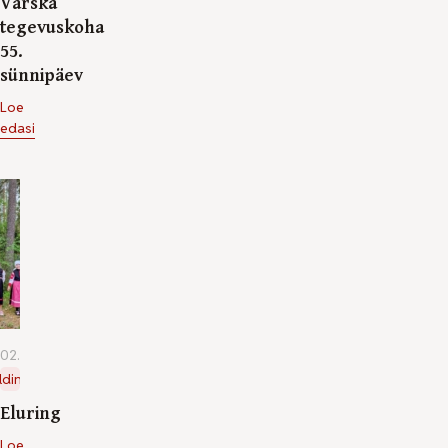
Värska
tegevuskoha
55.
sünnipäev
Loe
edasi
02.06.2026
ldine
Eluring
Loe