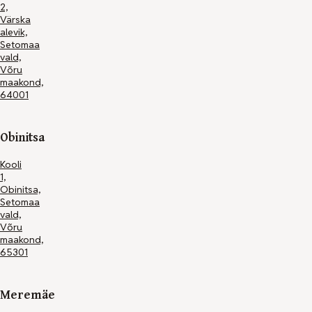
2,
Värska
Kodulehe
alevik,
tegemine
Setomaa
-
vald,
Maksimum
Võru
maakond,
64001
Obinitsa
Kooli
1,
Obinitsa,
Setomaa
vald,
Võru
maakond,
65301
Meremäe