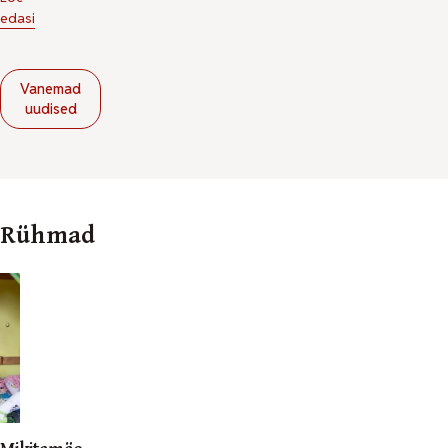
edasi
Vanemad
uudised
Rühmad