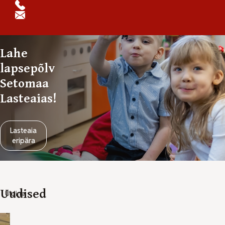
Lahe
lapsepõlv
Setomaa
Lasteaias!
Lasteaia
eripära
Uudised
Üldine