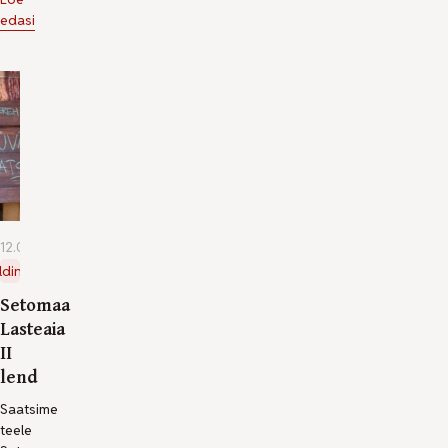
edasi
12.06.2026
ldine
Setomaa
Lasteaia
II
lend
Saatsime
teele