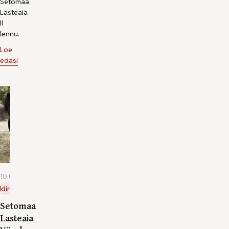
Setomaa
Lasteaia
II
lennu.
Loe
edasi
10.06.2026
ldine
Setomaa
Lasteaia